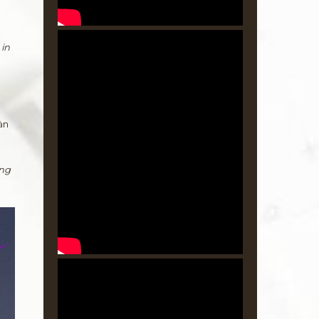
 in
àn
ing