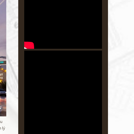
ầu
 lý