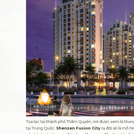
Tọa lạc tại thành phố Thâm Quyến, nơi được xem là thun
tại Trung Quốc.
Shenzen Fusion City
ra đời sẽ là mô h