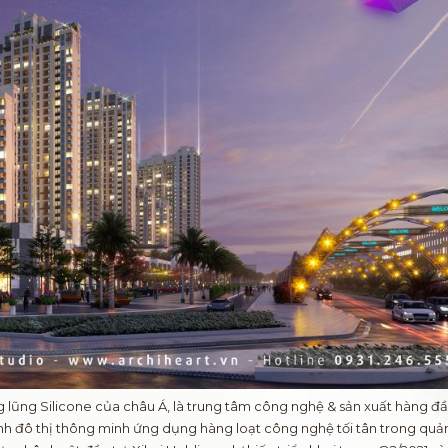
g lũng Silicone của châu Á, là trung tâm công nghệ & sản xuất hàng đ
ình đô thị thông minh ứng dụng hàng loạt công nghệ tối tân trong quản