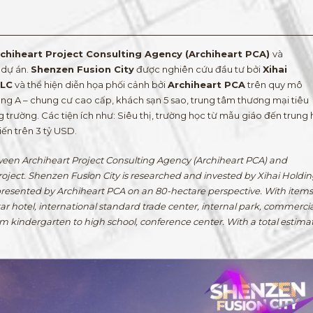
chiheart Project Consulting Agency (Archiheart PCA)
và
 dự án.
Shenzen Fusion City
được nghiên cứu đầu tư bởi
Xihai
LLC
và thể hiện diễn họa phối cảnh bởi
Archiheart PCA
trên quy mô
g A – chung cư cao cấp, khách sạn 5 sao, trung tâm thương mại tiêu
 trường. Các tiện ích như: Siêu thị, trường học từ mẫu giáo đến trung
iến trên 3 tỷ USD.
etween Archiheart Project Consulting Agency (Archiheart PCA) and
roject. Shenzen Fusion City is researched and invested by Xihai Holdi
resented by Archiheart PCA on an 80-hectare perspective. With items
ar hotel, international standard trade center, internal park, commercia
rom kindergarten to high school, conference center. With a total estim