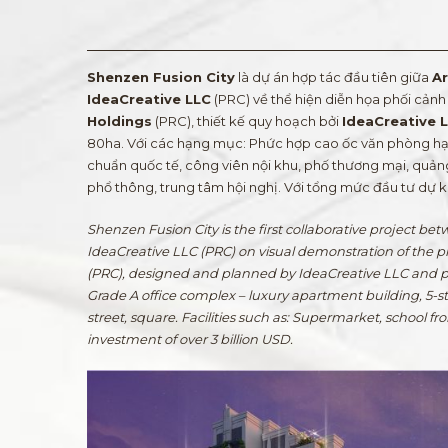
Shenzen Fusion City
là dự án hợp tác đầu tiên giữa
Ar
IdeaCreative LLC
(PRC) về thể hiện diễn họa phối cảnh
Holdings
(PRC), thiết kế quy hoạch bởi
IdeaCreative 
80ha. Với các hạng mục: Phức hợp cao ốc văn phòng hạn
chuẩn quốc tế, công viên nội khu, phố thương mại, quảng
phổ thông, trung tâm hội nghị. Với tổng mức đầu tư dự k
Shenzen Fusion City is the first collaborative project b
IdeaCreative LLC (PRC) on visual demonstration of the p
(PRC), designed and planned by IdeaCreative LLC and p
Grade A office complex – luxury apartment building, 5-st
street, square. Facilities such as: Supermarket, school f
investment of over 3 billion USD.