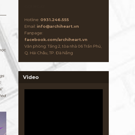
GỌI NGAY
Hotline:
0931.246.555
Email:
info@archiheart.vn
Fanpage:
facebook.com/archiheart.vn
Văn phòng: Tầng 2, tòa nhà 06 Trần Phú,
 học
Q. Hải Châu, TP. Đà Nẵng
ngs
Video
:
l
ated