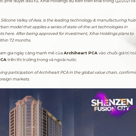
c phê duyệt đầu tư, Xihai Holdings dự kiến triển khai trong Q2/2021 và
Silicone Valley of Asia, is the leading technology & manufacturing hub
rban model that applies a series of state-of-the-art technologies in
s here. After being approved for investment, Xihai Holdings plans to
ithin 72 months.
 tham gia ngày càng mạnh mẽ của
Archiheart PCA
vào chuỗi giá trị to
 PCA
trên thị trường trong và ngoài nước.
ing participation of Archiheart PCA in the global value chain, confirm
oreign markets.