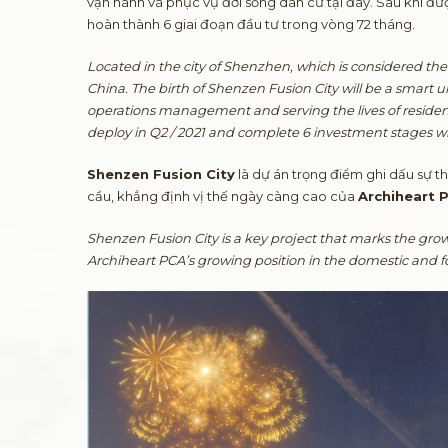
vận hành và phục vụ đời sống dân cư tại đây. Sau khi đượ
hoàn thành 6 giai đoạn đầu tư trong vòng 72 tháng.
Located in the city of Shenzhen, which is considered the 
China. The birth of Shenzen Fusion City will be a smart u
operations management and serving the lives of resident
deploy in Q2 / 2021 and complete 6 investment stages w
Shenzen Fusion City
là dự án trọng điểm ghi dấu sự
cầu, khẳng định vị thế ngày càng cao của
Archiheart
Shenzen Fusion City is a key project that marks the grow
Archiheart PCA’s growing position in the domestic and f